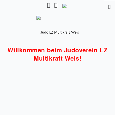
Pulverturmstr. 5, 4600 Wels
Willkommen beim Judoverein LZ
STARTSEITE
Multikraft Wels!
TRAINING
TRAINER
TRAININGSZEITEN
KALENDER
SHOP
MANNSCHAFTEN