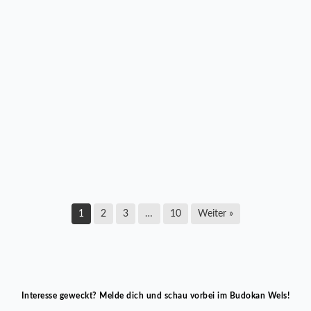
LZ Multikraft Wels startete mit Pflichtsieg in die
neue Bundesliga-Saison
17. März 2026
1
2
3
…
10
Weiter »
Interesse geweckt? Melde dich und schau vorbei im Budokan Wels!