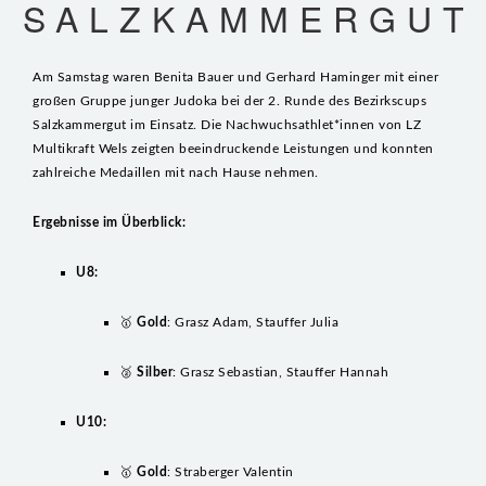
SALZKAMMERGUT
VEREIN
TABELLE
Am Samstag waren Benita Bauer und Gerhard Haminger mit einer
FOTOS
großen Gruppe junger Judoka bei der 2. Runde des Bezirkscups
GESCHICHTE
Salzkammergut im Einsatz. Die Nachwuchsathlet*innen von LZ
Multikraft Wels zeigten beeindruckende Leistungen und konnten
FUNKTIONÄRE
zahlreiche Medaillen mit nach Hause nehmen.
WAS IST JUDO?
Ergebnisse im Überblick:
IMPRESSUM
U8:
SPONSOREN
🥇
Gold
: Grasz Adam, Stauffer Julia
ANFÄNGERKURS 2026
🥈
Silber
: Grasz Sebastian, Stauffer Hannah
U10:
🥇
Gold
: Straberger Valentin