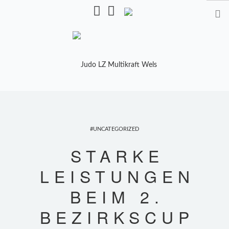
Pulverturmstr. 5, 4600 Wels
STARTSEITE
TRAINING
UNCATEGORIZED
TRAINER
STARKE
TRAININGSZEITEN
LEISTUNGEN
KALENDER
BEIM 2.
SHOP
BEZIRKSCUP
MANNSCHAFTEN