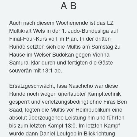
AB
VEREIN
TABELLE
Auch nach diesem Wochenende ist das LZ
FOTOS
Multikraft Wels in der 1. Judo-Bundesliga auf
GESCHICHTE
Final-Four-Kurs voll im Plan. In der dritten
FUNKTIONÄRE
Runde setzten sich die Multis am Samstag zu
Hause im Welser Budokan gegen Vienna
WAS IST JUDO?
Samurai klar durch und fertigten die Gäste
IMPRESSUM
souverän mit 13:1 ab.
SPONSOREN
Ersatzgeschwächt, Issa Naschcho war diese
Runde noch wegen unerlaubter Kampftechnik
ANFÄNGERKURS 2026
gesperrt und verletzungsbedingt ohne Firas Ben
Saad, legten die Multis vor Heimpublikum eine
absolut überzeugende Leistung hin und führten
bis zum letzten Kampf 13:0. Im letzten Kampf
wurde dann Daniel Leutgeb in Blickrichtung