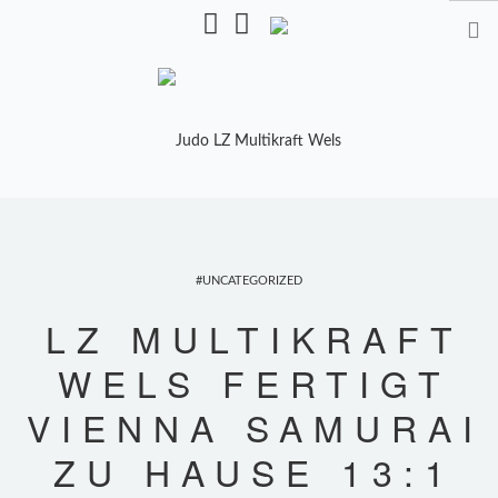
Pulverturmstr. 5, 4600 Wels
STARTSEITE
TRAINING
UNCATEGORIZED
TRAINER
LZ MULTIKRAFT
TRAININGSZEITEN
WELS FERTIGT
KALENDER
VIENNA SAMURAI
SHOP
ZU HAUSE 13:1
MANNSCHAFTEN