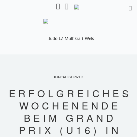
Pulverturmstr. 5, 4600 Wels
STARTSEITE
TRAINING
UNCATEGORIZED
TRAINER
ERFOLGREICHES
TRAININGSZEITEN
WOCHENENDE
KALENDER
BEIM GRAND
SHOP
PRIX (U16) IN
MANNSCHAFTEN