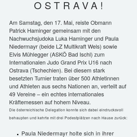
OSTRAVA!
VEREIN
TABELLE
Am Samstag, den 17. Mai, reiste Obmann
FOTOS
Patrick Haminger gemeinsam mit den
GESCHICHTE
Nachwuchsjudoka Luka Haminger und Paula
FUNKTIONÄRE
Niedermayr (beide LZ Multikraft Wels) sowie
Elvis Mühlegger (ASKÖ Bad Ischl) zum
WAS IST JUDO?
Internationalen Judo Grand Prix U16 nach
IMPRESSUM
Ostrava (Tschechien). Bei diesem stark
besetzten Turnier traten über 500 Athletinnen
SPONSOREN
und Athleten aus sechs Nationen an, verteilt auf
ANFÄNGERKURS 2026
49 Vereine – ein echtes internationales
Kräftemessen auf hohem Niveau.
Die österreichische Delegation konnte sich dabei eindrucksvoll
behaupten und kehrte mit drei Podestplätzen nach Hause zurück:
Paula Niedermayr holte sich in ihrer