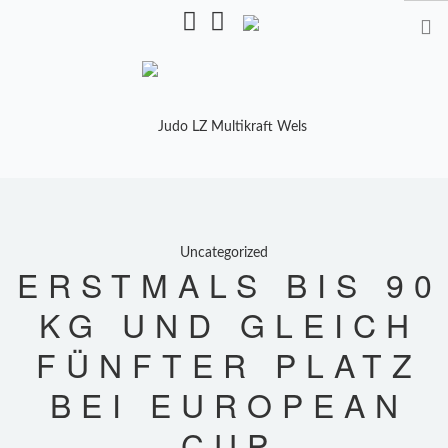
Pulverturmstr. 5, 4600 Wels
STARTSEITE
TRAINING
Uncategorized
TRAINER
ERSTMALS BIS 90
TRAININGSZEITEN
KG UND GLEICH
FÜNFTER PLATZ
KALENDER
BEI EUROPEAN
SHOP
MANNSCHAFTEN
CUP