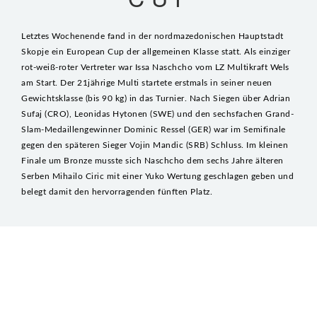
VEREIN
TABELLE
Letztes Wochenende fand in der nordmazedonischen Hauptstadt
Skopje ein European Cup der allgemeinen Klasse statt. Als einziger
FOTOS
rot-weiß-roter Vertreter war Issa Naschcho vom LZ Multikraft Wels
GESCHICHTE
am Start. Der 21jährige Multi startete erstmals in seiner neuen
Gewichtsklasse (bis 90 kg) in das Turnier. Nach Siegen über Adrian
FUNKTIONÄRE
Sufaj (CRO), Leonidas Hytonen (SWE) und den sechsfachen Grand-
WAS IST JUDO?
Slam-Medaillengewinner Dominic Ressel (GER) war im Semifinale
gegen den späteren Sieger Vojin Mandic (SRB) Schluss. Im kleinen
IMPRESSUM
Finale um Bronze musste sich Naschcho dem sechs Jahre älteren
Serben Mihailo Ciric mit einer Yuko Wertung geschlagen geben und
SPONSOREN
belegt damit den hervorragenden fünften Platz.
ANFÄNGERKURS 2026