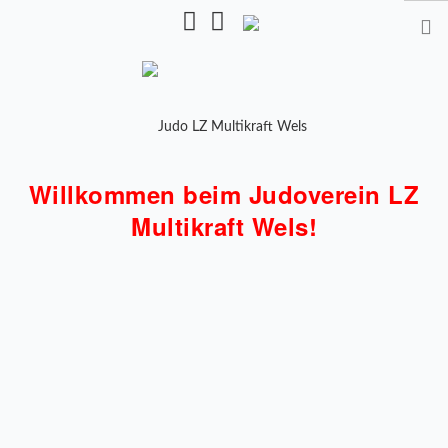
Pulverturmstr. 5, 4600 Wels
Willkommen beim Judoverein LZ
STARTSEITE
Multikraft Wels!
TRAINING
TRAINER
TRAININGSZEITEN
KALENDER
SHOP
MANNSCHAFTEN