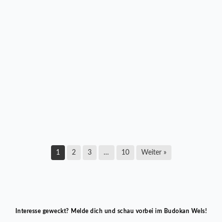
LZ Multikraft Wels startete mit Pflichtsieg in die
neue Bundesliga-Saison
17. März 2026
1
2
3
…
10
Weiter »
Interesse geweckt? Melde dich und schau vorbei im Budokan Wels!