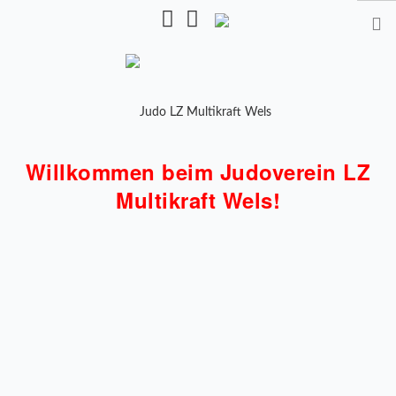
Pulverturmstr. 5, 4600 Wels
Willkommen beim Judoverein LZ
STARTSEITE
Multikraft Wels!
TRAINING
TRAINER
TRAININGSZEITEN
KALENDER
SHOP
MANNSCHAFTEN