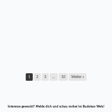
LZ Multikraft Wels startete mit Pflichtsieg in die
neue Bundesliga-Saison
17. März 2026
1
2
3
…
10
Weiter »
Interesse geweckt? Melde dich und schau vorbei im Budokan Wels!