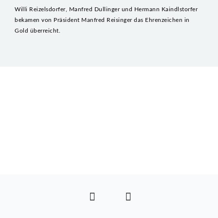
VEREIN
Willi Reizelsdorfer, Manfred Dullinger und Hermann Kaindlstorfer
bekamen von Präsident Manfred Reisinger das Ehrenzeichen in
TABELLE
Gold überreicht.
FOTOS
GESCHICHTE
FUNKTIONÄRE
WAS IST JUDO?
IMPRESSUM
SPONSOREN
ANFÄNGERKURS 2026