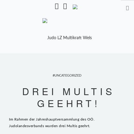
Pulverturmstr. 5, 4600 Wels
STARTSEITE
TRAINING
UNCATEGORIZED
TRAINER
DREI MULTIS
TRAININGSZEITEN
GEEHRT!
KALENDER
SHOP
Im Rahmen der Jahreshauptversammlung des OÖ.
Judolandesverbands wurden drei Multis geehrt.
MANNSCHAFTEN