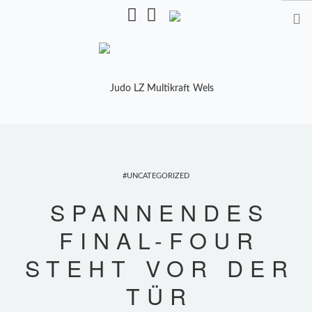
Pulverturmstr. 5, 4600 Wels
STARTSEITE
TRAINING
UNCATEGORIZED
TRAINER
SPANNENDES
TRAININGSZEITEN
FINAL-FOUR
KALENDER
STEHT VOR DER
SHOP
TÜR
MANNSCHAFTEN