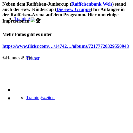
Neben dem Raiffeisen-Juniorcup (
Raiffeisenbank Wels
) stand
auch der eww-Kindercup (
Die eww Gruppe
) für Anfänger in
der Raiffeisen-Arena auf dem Programm. Hier nun einige
Training
Impressionen.
Mehr Fotos gibt es unter
https://www.flickr.com/…/14742…/albums/72177720329550948
©Hannes Bachler
Trainer
Trainingszeiten