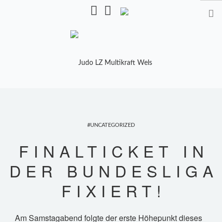
Pulverturmstr. 5, 4600 Wels
STARTSEITE
TRAINING
UNCATEGORIZED
TRAINER
FINALTICKET IN
TRAININGSZEITEN
DER BUNDESLIGA
KALENDER
FIXIERT!
SHOP
MANNSCHAFTEN
Am Samstagabend folgte der erste Höhepunkt dieses