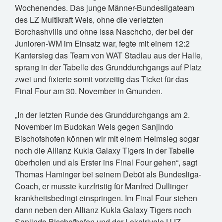
VEREIN
Wochenendes. Das junge Männer-Bundesligateam
des LZ Multikraft Wels, ohne die verletzten
TABELLE
Borchashvilis und ohne Issa Naschcho, der bei der
FOTOS
Junioren-WM im Einsatz war, fegte mit einem 12:2
Kantersieg das Team von WAT Stadlau aus der Halle,
GESCHICHTE
sprang in der Tabelle des Grunddurchgangs auf Platz
FUNKTIONÄRE
zwei und fixierte somit vorzeitig das Ticket für das
WAS IST JUDO?
Final Four am 30. November in Gmunden.
IMPRESSUM
„In der letzten Runde des Grunddurchgangs am 2.
November im Budokan Wels gegen Sanjindo
SPONSOREN
Bischofshofen können wir mit einem Heimsieg sogar
noch die Allianz Kukla Galaxy Tigers in der Tabelle
ANFÄNGERKURS 2026
überholen und als Erster ins Final Four gehen“, sagt
Thomas Haminger bei seinem Debüt als Bundesliga-
Coach, er musste kurzfristig für Manfred Dullinger
krankheitsbedingt einspringen. Im Final Four stehen
dann neben den Allianz Kukla Galaxy Tigers noch
Sanjindo Bischofhofen und der Lokalrivale UJZ