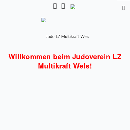
Pulverturmstr. 5, 4600 Wels
Willkommen beim Judoverein LZ
STARTSEITE
Multikraft Wels!
TRAINING
TRAINER
TRAININGSZEITEN
KALENDER
SHOP
MANNSCHAFTEN