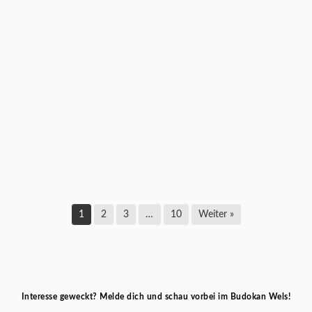
LZ Multikraft Wels startete mit Pflichtsieg in die
neue Bundesliga-Saison
17. März 2026
1
2
3
…
10
Weiter »
Interesse geweckt? Melde dich und schau vorbei im Budokan Wels!