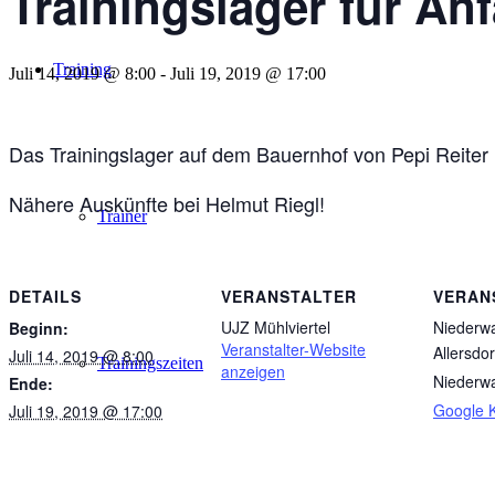
Trainingslager für An
Training
Juli 14, 2019 @ 8:00
-
Juli 19, 2019 @ 17:00
Das Trainingslager auf dem Bauernhof von Pepi Reite
Nähere Auskünfte bei Helmut Riegl!
Trainer
DETAILS
VERANSTALTER
VERAN
UJZ Mühlviertel
Niederwa
Beginn:
Veranstalter-Website
Allersdor
Juli 14, 2019 @ 8:00
Trainingszeiten
anzeigen
Niederwa
Ende:
Google K
Juli 19, 2019 @ 17:00