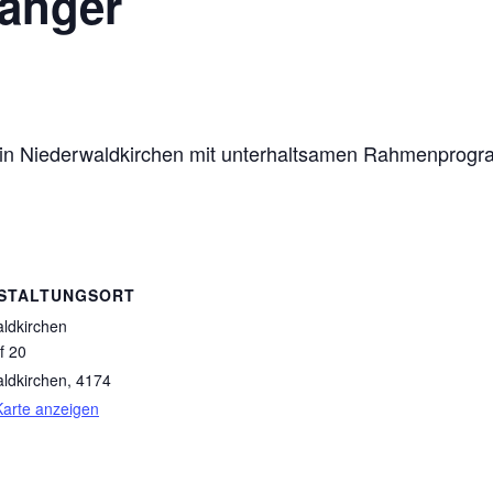
fänger
r in Niederwaldkirchen mit unterhaltsamen Rahmenprog
STALTUNGSORT
ldkirchen
f 20
ldkirchen
,
4174
arte anzeigen