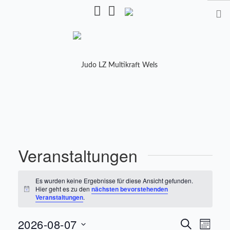
Pulverturmstr. 5, 4600 Wels
STARTSEITE
TRAINING
TRAINER
Veranstaltungen
TRAININGSZEITEN
Es wurden keine Ergebnisse für diese Ansicht gefunden.
KALENDER
Hier geht es zu den
nächsten bevorstehenden
Hinweis
Veranstaltungen
.
SHOP
MANNSCHAFTEN
Verans
Vera
2026-08-07
Suche
Monat